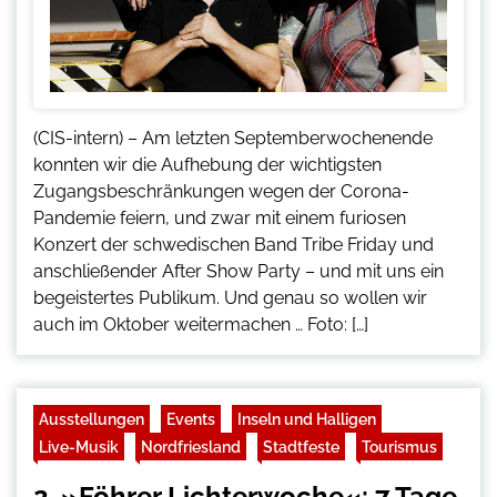
(CIS-intern) – Am letzten Septemberwochenende
konnten wir die Aufhebung der wichtigsten
Zugangsbeschränkungen wegen der Corona-
Pandemie feiern, und zwar mit einem furiosen
Konzert der schwedischen Band Tribe Friday und
anschließender After Show Party – und mit uns ein
begeistertes Publikum. Und genau so wollen wir
auch im Oktober weitermachen … Foto: […]
Ausstellungen
Events
Inseln und Halligen
Live-Musik
Nordfriesland
Stadtfeste
Tourismus
2. »Föhrer Lichterwoche«: 7 Tage