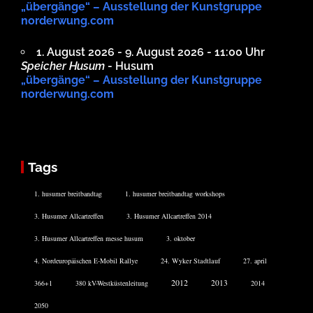
„übergänge“ – Ausstellung der Kunstgruppe
norderwung.com
1. August 2026 - 9. August 2026 - 11:00 Uhr
Speicher Husum
- Husum
„übergänge“ – Ausstellung der Kunstgruppe
norderwung.com
Tags
1. husumer breitbandtag
1. husumer breitbandtag workshops
3. Husumer Allcartreffen
3. Husumer Allcartreffen 2014
3. Husumer Allcartreffen messe husum
3. oktober
4. Nordeuropäischen E-Mobil Rallye
24. Wyker Stadtlauf
27. april
2012
2013
366+1
380 kV-Westküstenleitung
2014
2050