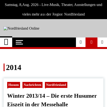
Skip
Samstag, 8,Aug. 2026 - Live-Musik, Theater, Ausstellungen und
to
content
vieles mehr aus der Region Nordfriesland
Nordfriesland
Der Blog mit Nachrichten und
Veranstaltungen für Nordfriesland und
Online
Husum
2014
Husum
Nachrichten
Nordfriesland
Winter 2013/14 – Die erste Husumer
Eiszeit in der Messehalle