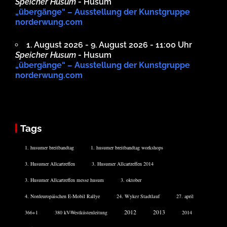
Speicher Husum
- Husum
„übergänge“ – Ausstellung der Kunstgruppe
norderwung.com
1. August 2026 - 9. August 2026 - 11:00 Uhr
Speicher Husum
- Husum
„übergänge“ – Ausstellung der Kunstgruppe
norderwung.com
Tags
1. husumer breitbandtag
1. husumer breitbandtag workshops
3. Husumer Allcartreffen
3. Husumer Allcartreffen 2014
3. Husumer Allcartreffen messe husum
3. oktober
4. Nordeuropäischen E-Mobil Rallye
24. Wyker Stadtlauf
27. april
2012
2013
366+1
380 kV-Westküstenleitung
2014