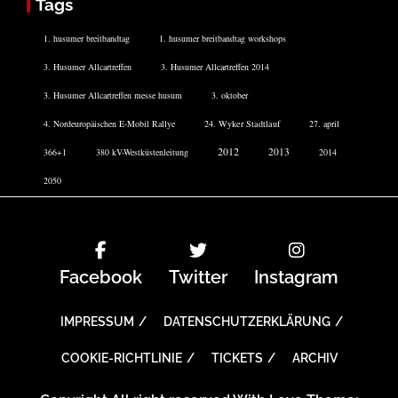
Tags
1. husumer breitbandtag
1. husumer breitbandtag workshops
3. Husumer Allcartreffen
3. Husumer Allcartreffen 2014
3. Husumer Allcartreffen messe husum
3. oktober
4. Nordeuropäischen E-Mobil Rallye
24. Wyker Stadtlauf
27. april
2012
2013
366+1
380 kV-Westküstenleitung
2014
2050
Facebook
Twitter
Instagram
IMPRESSUM
DATENSCHUTZERKLÄRUNG
COOKIE-RICHTLINIE
TICKETS
ARCHIV