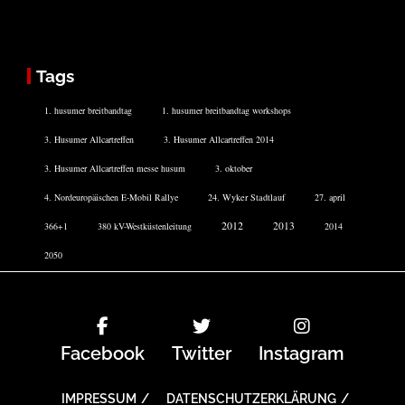
Tags
1. husumer breitbandtag
1. husumer breitbandtag workshops
3. Husumer Allcartreffen
3. Husumer Allcartreffen 2014
3. Husumer Allcartreffen messe husum
3. oktober
4. Nordeuropäischen E-Mobil Rallye
24. Wyker Stadtlauf
27. april
2012
2013
366+1
380 kV-Westküstenleitung
2014
2050
Facebook
Twitter
Instagram
IMPRESSUM
DATENSCHUTZERKLÄRUNG