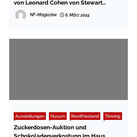
von Leonard Cohen von Stewart
D’Arrietta und Band
NF-Magazine
6. März 2024
Ausstellungen
Husum
Nordfriesland
Tönning
Zuckerdosen-Auktion und
Schokoladenverkostung im Haus