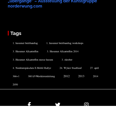
„übergänge“ – Ausstellung der Kunstgruppe
norderwung.com
Tags
1. husumer breitbandtag
1. husumer breitbandtag workshops
3. Husumer Allcartreffen
3. Husumer Allcartreffen 2014
3. Husumer Allcartreffen messe husum
3. oktober
4. Nordeuropäischen E-Mobil Rallye
24. Wyker Stadtlauf
27. april
2012
2013
366+1
380 kV-Westküstenleitung
2014
2050
Facebook
Twitter
Instagram