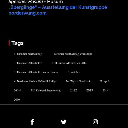
Speicher Husum
- Husum
„übergänge“ – Ausstellung der Kunstgruppe
norderwung.com
Tags
1. husumer breitbandtag
1. husumer breitbandtag workshops
3. Husumer Allcartreffen
3. Husumer Allcartreffen 2014
3. Husumer Allcartreffen messe husum
3. oktober
4. Nordeuropäischen E-Mobil Rallye
24. Wyker Stadtlauf
27. april
2012
2013
366+1
380 kV-Westküstenleitung
2014
2050