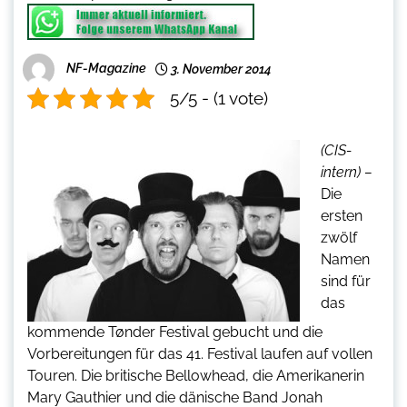
NF-Magazine
3. November 2014
5/5 - (1 vote)
(CIS-
intern) –
Die
ersten
zwölf
Namen
sind für
das
kommende Tønder Festival gebucht und die
Vorbereitungen für das 41. Festival laufen auf vollen
Touren. Die britische Bellowhead, die Amerikanerin
Mary Gauthier und die dänische Band Jonah