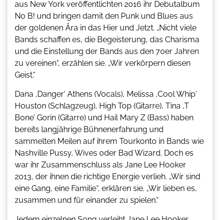
aus New York veröffentlichten 2016 ihr Debutalbum
No B! und bringen damit den Punk und Blues aus
der goldenen Ära in das Hier und Jetzt. „Nicht viele
Bands schaffen es, die Begeisterung, das Charisma
und die Einstellung der Bands aus den 70er Jahren
zu vereinen“, erzählen sie. „Wir verkörpern diesen
Geist.“
Dana ‚Danger‘ Athens (Vocals), Melissa ‚Cool Whip‘
Houston (Schlagzeug), High Top (Gitarre), Tina ‚T
Bone’ Gorin (Gitarre) und Hail Mary Z (Bass) haben
bereits langjährige Bühnenerfahrung und
sammelten Meilen auf ihrem Tourkonto in Bands wie
Nashville Pussy, Wives oder Bad Wizard. Doch es
war ihr Zusammenschluss als Jane Lee Hooker
2013, der ihnen die richtige Energie verlieh. „Wir sind
eine Gang, eine Familie“, erklären sie. „Wir lieben es,
zusammen und für einander zu spielen.“
Jedem einzelnen Song verleiht Jane Lee Hooker