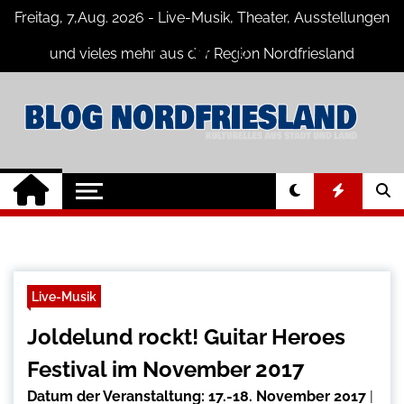
Skip
Freitag, 7,Aug. 2026 - Live-Musik, Theater, Ausstellungen
to
content
und vieles mehr aus der Region Nordfriesland
Nordfriesland
Der Blog mit Nachrichten und
Veranstaltungen für Nordfriesland und
Online
Husum
Live-Musik
Joldelund rockt! Guitar Heroes
Festival im November 2017
Datum der Veranstaltung:
17.-18. November 2017
|