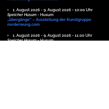
1. August 2026 - 9. August 2026 - 10:00 Uhr
Speicher Husum
- Husum
„übergänge“ – Ausstellung der Kunstgruppe
norderwung.com
1. August 2026 - 9. August 2026 - 11:00 Uhr
Speicher Husum
- Husum
„übergänge“ – Ausstellung der Kunstgruppe
norderwung.com
Tags
1. husumer breitbandtag
1. husumer breitbandtag workshops
3. Husumer Allcartreffen
3. Husumer Allcartreffen 2014
3. Husumer Allcartreffen messe husum
3. oktober
4. Nordeuropäischen E-Mobil Rallye
24. Wyker Stadtlauf
27. april