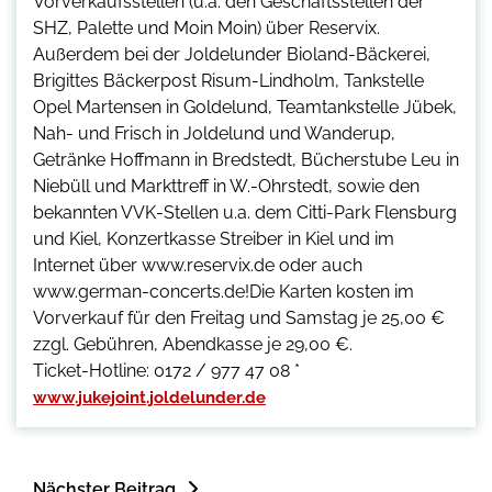
Vorverkaufsstellen (u.a. den Geschäftsstellen der
SHZ, Palette und Moin Moin) über Reservix.
Außerdem bei der Joldelunder Bioland-Bäckerei,
Brigittes Bäckerpost Risum-Lindholm, Tankstelle
Opel Martensen in Goldelund, Teamtankstelle Jübek,
Nah- und Frisch in Joldelund und Wanderup,
Getränke Hoffmann in Bredstedt, Bücherstube Leu in
Niebüll und Markttreff in W.-Ohrstedt, sowie den
bekannten VVK-Stellen u.a. dem Citti-Park Flensburg
und Kiel, Konzertkasse Streiber in Kiel und im
Internet über www.reservix.de oder auch
www.german-concerts.de!Die Karten kosten im
Vorverkauf für den Freitag und Samstag je 25,00 €
zzgl. Gebühren, Abendkasse je 29,00 €.
Ticket-Hotline: 0172 / 977 47 08 *
www.jukejoint.joldelunder.de
Nächster Beitrag