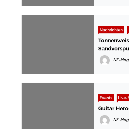
Nachrichten
Tonnenweise
Sandvorspü
NF-Mag
Events
Live-
Guitar Hero
NF-Mag