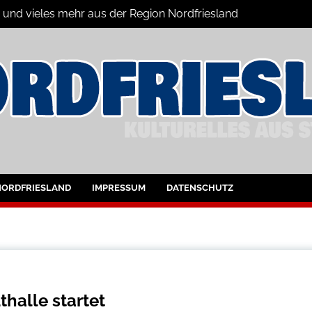
n und vieles mehr aus der Region Nordfriesland
ine
ltungen für Nordfriesland und Husum
NORDFRIESLAND
IMPRESSUM
DATENSCHUTZ
thalle startet