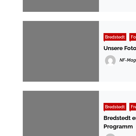
Bredstedt
Fo
Unsere Fot
NF-Mag
Bredstedt
Fr
Bredstedt e
Programm