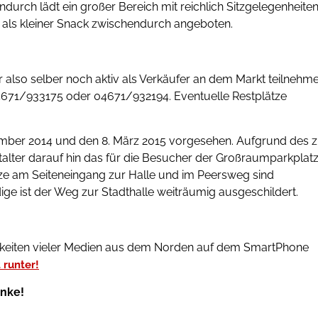
urch lädt ein großer Bereich mit reichlich Sitzgelegenheite
 als kleiner Snack zwischendurch angeboten.
r also selber noch aktiv als Verkäufer an dem Markt teilnehm
4671/933175 oder 04671/932194. Eventuelle Restplätze
vember 2014 und den 8. März 2015 vorgesehen. Aufgrund des 
lter darauf hin das für die Besucher der Großraumparkplat
tze am Seiteneingang zur Halle und im Peersweg sind
ige ist der Weg zur Stadthalle weiträumig ausgeschildert.
gkeiten vieler Medien aus dem Norden auf dem SmartPhone
 runter!
anke!