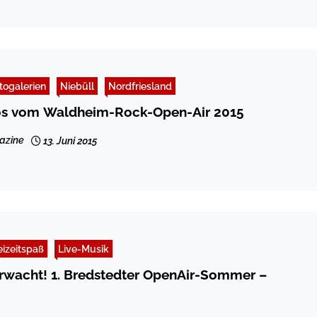
togalerien
Niebüll
Nordfriesland
os vom Waldheim-Rock-Open-Air 2015
azine
13. Juni 2015
eizeitspaß
Live-Musik
rwacht! 1. Bredstedter OpenAir-Sommer –