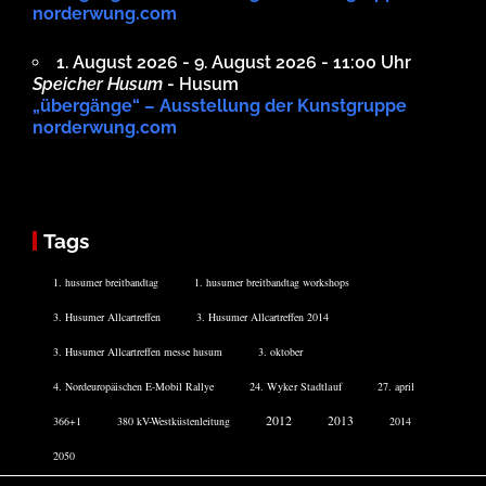
norderwung.com
1. August 2026 - 9. August 2026 - 11:00 Uhr
Speicher Husum
- Husum
„übergänge“ – Ausstellung der Kunstgruppe
norderwung.com
Tags
1. husumer breitbandtag
1. husumer breitbandtag workshops
3. Husumer Allcartreffen
3. Husumer Allcartreffen 2014
3. Husumer Allcartreffen messe husum
3. oktober
4. Nordeuropäischen E-Mobil Rallye
24. Wyker Stadtlauf
27. april
2012
2013
366+1
380 kV-Westküstenleitung
2014
2050