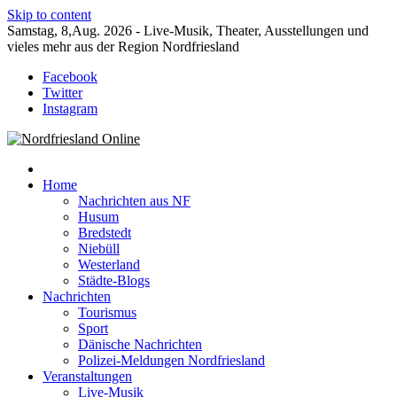
Skip to content
Samstag, 8,Aug. 2026 - Live-Musik, Theater, Ausstellungen und
vieles mehr aus der Region Nordfriesland
Facebook
Twitter
Instagram
Der Blog mit Nachrichten und Veranstaltungen für Nordfriesland und
Nordfriesland Online
Husum
Home
Nachrichten aus NF
Husum
Bredstedt
Niebüll
Westerland
Städte-Blogs
Nachrichten
Tourismus
Sport
Dänische Nachrichten
Polizei-Meldungen Nordfriesland
Veranstaltungen
Live-Musik