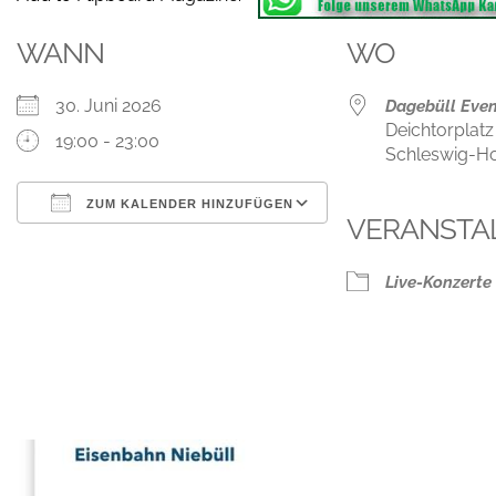
WANN
WO
30. Juni 2026
Dagebüll Even
Deichtorplatz
19:00 - 23:00
Schleswig-Ho
ZUM KALENDER HINZUFÜGEN
VERANSTA
ICS herunterladen
Google Kalender
iCalendar
Office 365
Outlook Live
Live-Konzerte