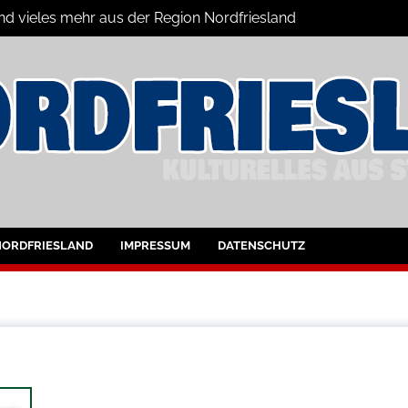
und vieles mehr aus der Region Nordfriesland
ine
ltungen für Nordfriesland und Husum
NORDFRIESLAND
IMPRESSUM
DATENSCHUTZ