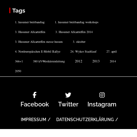
Tags
1. husumer breitbandtag
1. husumer breitbandtag workshops
3. Husumer Allcartreffen
3. Husumer Allcartreffen 2014
3. Husumer Allcartreffen messe husum
3. oktober
4. Nordeuropäischen E-Mobil Rallye
24. Wyker Stadtlauf
27. april
2012
2013
366+1
380 kV-Westküstenleitung
2014
2050
Facebook
Twitter
Instagram
IMPRESSUM
DATENSCHUTZERKLÄRUNG
COOKIE-RICHTLINIE
TICKETS
ARCHIV