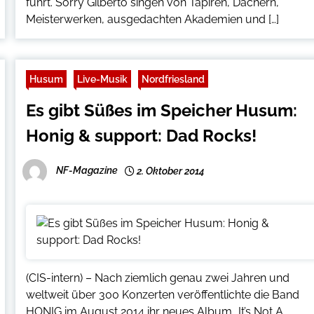
führt. Sorry Gilberto singen von Tapiren, Dächern,
Meisterwerken, ausgedachten Akademien und […]
Husum
Live-Musik
Nordfriesland
Es gibt Süßes im Speicher Husum:
Honig & support: Dad Rocks!
NF-Magazine
2. Oktober 2014
(CIS-intern) – Nach ziemlich genau zwei Jahren und
weltweit über 300 Konzerten veröffentlichte die Band
HONIG im August 2014 ihr neues Album „It’s Not A