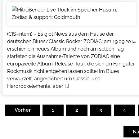
(CIS-intern) – Es gibt News aus dem Hause der
deutschen Blues/Classic Rocker ZODIAC: am 19.09.2014
erschien ein neues Album und noch am selben Tag
starteten die Ausnahme-Talente von ZODIAC eine
europaweite Album-Release-Tour, die sich ein Fan guter
Rockmusik nicht entgehen lassen sollte! Im Blues
verwurzelt, angereichert um Classic-und
Hardrockelemente, aber […]
Seitennummerierung
der
Vorher
1
2
3
4
Beiträge
Nä