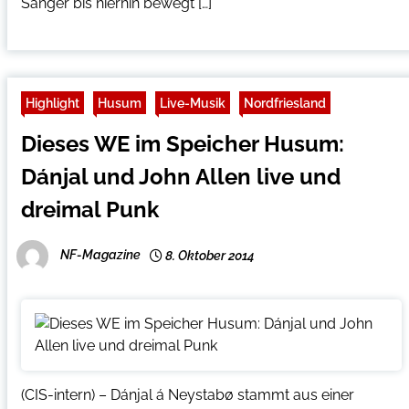
Sänger bis hierhin bewegt […]
Highlight
Husum
Live-Musik
Nordfriesland
Dieses WE im Speicher Husum:
Dánjal und John Allen live und
dreimal Punk
NF-Magazine
8. Oktober 2014
(CIS-intern) – Dánjal á Neystabø stammt aus einer