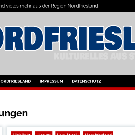
und vieles mehr aus der Region Nordfriesland
ine
ltungen für Nordfriesland und Husum
NORDFRIESLAND
IMPRESSUM
DATENSCHUTZ
tungen