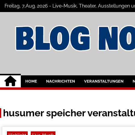
Skip
Freitag, 7,Aug. 2026 - Live-Musik, Theater, Ausstellungen 
to
content
Nordfriesland Onl
Der Blog mit Nachrichten und Veransta
HOME
NACHRICHTEN
VERANSTALTUNGEN
husumer speicher veranstal