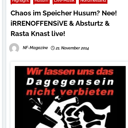
Highlight
Husum
Live-Musik
Nordfriesland
Chaos im Speicher Husum? Nee!
iRRENOFFENSiVE & Absturtz &
Rasta Knast live!
NF-Magazine
21. November 2014