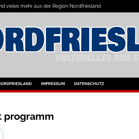
und vieles mehr aus der Region Nordfriesland
ine
ltungen für Nordfriesland und Husum
NORDFRIESLAND
IMPRESSUM
DATENSCHUTZ
st programm