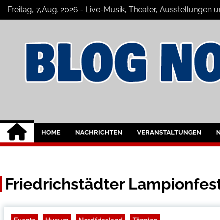
Skip
Freitag, 7,Aug. 2026 - Live-Musik, Theater, Ausstellungen 
to
content
Nordfriesland Onl
Der Blog mit Nachrichten und Veransta
HOME
NACHRICHTEN
VERANSTALTUNGEN
Friedrichstädter Lampionfe