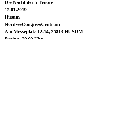
Die Nacht der 5 Tenöre
15.01.2019
Husum
NordseeCongressCentrum
Am Messeplatz 12-14, 25813 HUSUM
Beginn: 20.00 Uhr
Die Nacht der 5 Tenöre
Nächster Beitrag
Ausstellungen
Hinterm-Deich-Krimi-Lesung „Im Schatte