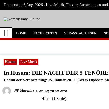
Skip
Donnerstag, 6,Aug. 2026 - Live-Musik, Theater, Ausstellungen und 
to
content
Nordfriesland Onlin
Der Blog mit Nachrichten und Veranstaltun
HOME
NACHRICHTEN
VERANSTALTUNGEN
NO
Husum
Live-Musik
In Husum: DIE NACHT DER 5 TENÖRE
Datum der Veranstaltung:
15. Januar 2019
|
Add to Flipboard Ma
NF-Magazine
20. September 2018
4/5 - (1 vote)