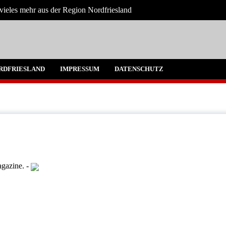
vieles mehr aus der Region Nordfriesland
e
gen für Nordfriesland und Husum
RDFRIESLAND
IMPRESSUM
DATENSCHUTZ
gazine.
-