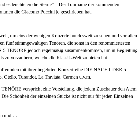
nd es leuchteten die Sterne“ – Der Tourname der kommenden
ernarien die Giacomo Puccini je geschrieben hat.
weit, um eins der wenigen Konzerte bundesweit zu sehen und vor alle
en fünf stimmgewaltigen Tenören, die sonst in den renommiertesten
ER 5 TENÖRE jedoch regelmäßig zusammenkommen, um in Begleitun
ts zu verzaubern, welche die Klassik-Welt zu bieten hat.
pernfreunden mit ihrer begehrten Konzertreihe DIE NACHT DER 5
, Otello, Turandot, La Traviata, Carmen u.v.m.
ENÖRE verspricht eine Vorstellung, die jedem Zuschauer den Atem
Die Schönheit der einzelnen Stücke ist nicht nur für jeden Einzelnen
m und …