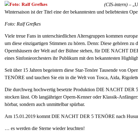
(CIS-intern) –
„U
Wintersaison ist der Titel eine der bekanntesten und beliebtesten Op
Foto: Ralf Grefkes
Viele treue Fans in unterschiedlichen Altersgruppen kommen europa
um diese einzigartigen Stimmen zu hören. Denn: Diese gehören zu d
Opernhäusern der Welt auf der Bühne stehen, für DIE NACHT D
eines Sinfonieorchesters ihr Publikum mit den bekanntesten Highligh
Seit über 15 Jahren begeistern diese Star-Tenöre Tausende von O
TENÖRE und tauchen Sie ein in die Welt von Tosca, Aida, Rigoletto
Die durchweg hochwertig besetzte Produktion DIE NACHT DER 5 T
stocken lässt. Ob langjähriger Opern-Kenner oder Klassik-Anfänger: 
hörbar, sondern auch unmittelbar spürbar.
Am 15.01.2019 kommt DIE NACHT DER 5 TENÖRE nach Husu
… es werden die Sterne wieder leuchten!