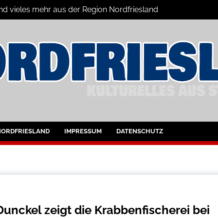
und vieles mehr aus der Region Nordfriesland
ine
ltungen für Nordfriesland und Husum
NORDFRIESLAND
IMPRESSUM
DATENSCHUTZ
Dunckel zeigt die Krabbenfischerei bei