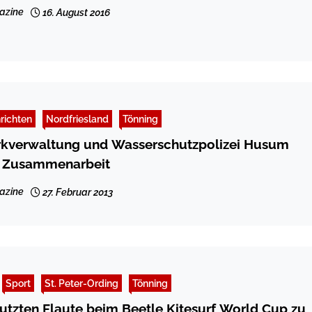
azine
16. August 2016
richten
Nordfriesland
Tönning
rkverwaltung und Wasserschutzpolizei Husum
n Zusammenarbeit
azine
27. Februar 2013
Sport
St. Peter-Ording
Tönning
tzten Flaute beim Beetle Kitesurf World Cup zu