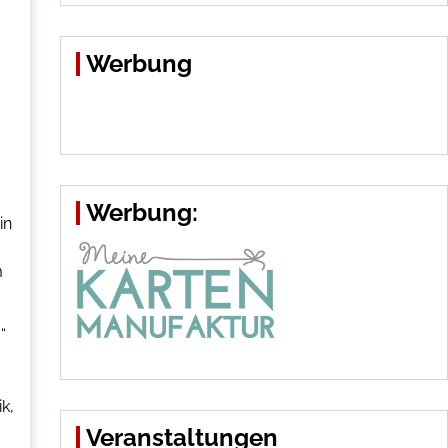
Werbung
Werbung:
in
m
“
k,
Veranstaltungen