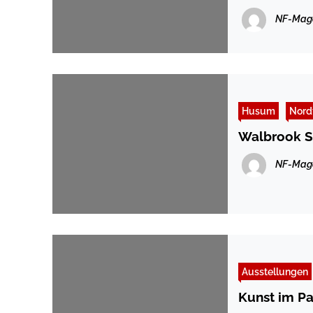
NF-Mag
Husum
Nord
Walbrook Si
NF-Mag
Ausstellungen
Kunst im P