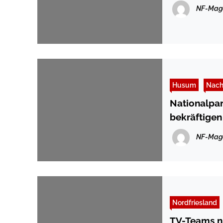
NF-Mag
Husum
Nach
Nationalpa
bekräftige
NF-Mag
Nordfriesland
TV-Teams nu