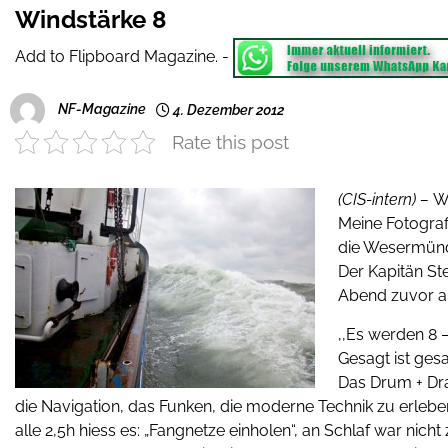
Windstärke 8
Add to Flipboard Magazine.
-
NF-Magazine
4. Dezember 2012
Rate this post
(CIS-intern) –
Wi
Meine Fotografi
die Wesermünd
Der Kapitän St
Abend zuvor a
,,Es werden 8 –
Gesagt ist gesa
Das Drum + Dra
die Navigation, das Funken, die moderne Technik zu erleben,
alle 2,5h hiess es: „Fangnetze einholen“, an Schlaf war nich