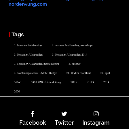
norderwung.com
Tags
1. husumer breitbandtag
1. husumer breitbandtag workshops
3. Husumer Allcartreffen
3. Husumer Allcartreffen 2014
3. Husumer Allcartreffen messe husum
3. oktober
4. Nordeuropäischen E-Mobil Rallye
24. Wyker Stadtlauf
27. april
2012
2013
366+1
380 kV-Westküstenleitung
2014
2050
Facebook
Twitter
Instagram