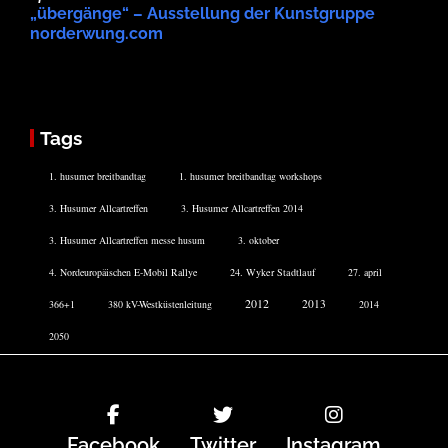
„übergänge“ – Ausstellung der Kunstgruppe
norderwung.com
Tags
1. husumer breitbandtag
1. husumer breitbandtag workshops
3. Husumer Allcartreffen
3. Husumer Allcartreffen 2014
3. Husumer Allcartreffen messe husum
3. oktober
4. Nordeuropäischen E-Mobil Rallye
24. Wyker Stadtlauf
27. april
2012
2013
366+1
380 kV-Westküstenleitung
2014
2050
Facebook
Twitter
Instagram