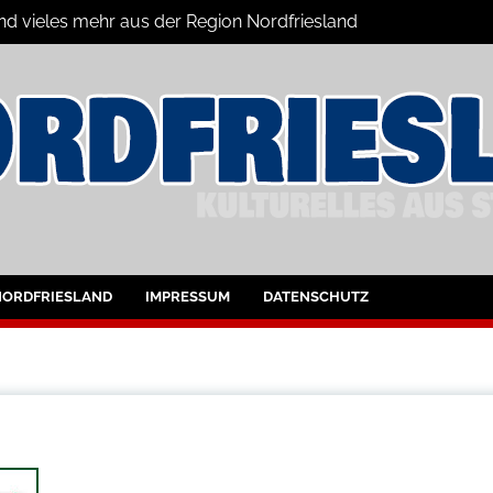
und vieles mehr aus der Region Nordfriesland
ine
ltungen für Nordfriesland und Husum
NORDFRIESLAND
IMPRESSUM
DATENSCHUTZ