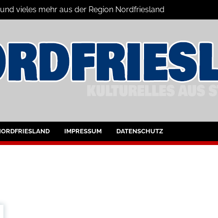
 und vieles mehr aus der Region Nordfriesland
ine
ltungen für Nordfriesland und Husum
NORDFRIESLAND
IMPRESSUM
DATENSCHUTZ