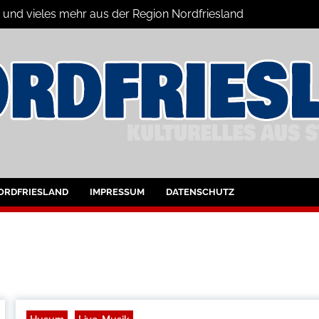
n und vieles mehr aus der Region Nordfriesland
ine
ltungen für Nordfriesland und Husum
ORDFRIESLAND
IMPRESSUM
DATENSCHUTZ