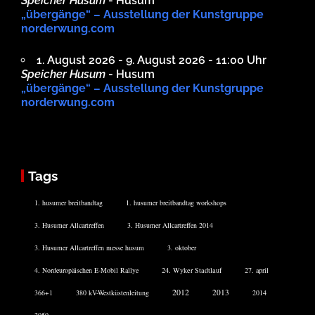
Speicher Husum
- Husum
„übergänge“ – Ausstellung der Kunstgruppe
norderwung.com
1. August 2026 - 9. August 2026 - 11:00 Uhr
Speicher Husum
- Husum
„übergänge“ – Ausstellung der Kunstgruppe
norderwung.com
Tags
1. husumer breitbandtag
1. husumer breitbandtag workshops
3. Husumer Allcartreffen
3. Husumer Allcartreffen 2014
3. Husumer Allcartreffen messe husum
3. oktober
4. Nordeuropäischen E-Mobil Rallye
24. Wyker Stadtlauf
27. april
2012
2013
366+1
380 kV-Westküstenleitung
2014