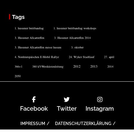
Tags
1. husumer breitbandtag
1. husumer breitbandtag workshops
3. Husumer Allcartreffen
3. Husumer Allcartreffen 2014
3. Husumer Allcartreffen messe husum
3. oktober
4. Nordeuropäischen E-Mobil Rallye
24. Wyker Stadtlauf
27. april
2012
2013
366+1
380 kV-Westküstenleitung
2014
2050
Facebook
Twitter
Instagram
IMPRESSUM
DATENSCHUTZERKLÄRUNG