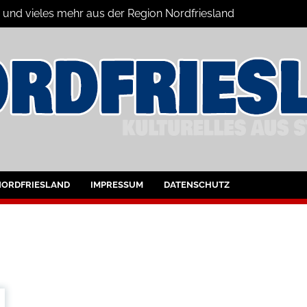
n und vieles mehr aus der Region Nordfriesland
ine
ltungen für Nordfriesland und Husum
NORDFRIESLAND
IMPRESSUM
DATENSCHUTZ