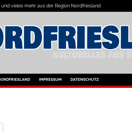
n und vieles mehr aus der Region Nordfriesland
ine
ltungen für Nordfriesland und Husum
NORDFRIESLAND
IMPRESSUM
DATENSCHUTZ