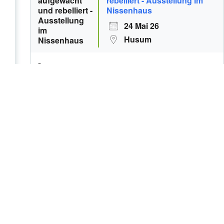
rebelliert - Ausstellung im
Nissenhaus
24 Mai 26
Husum
„übergänge“ – Ausstellung
der Kunstgruppe
norderwung.com
1 Aug. 26
Husum
„übergänge“ – Ausstellung
der Kunstgruppe
norderwung.com
1 Aug. 26
Husum