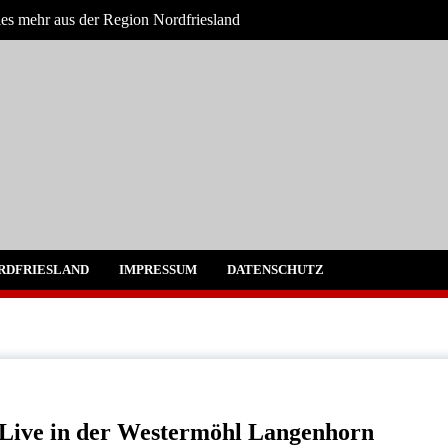
les mehr aus der Region Nordfriesland
e
gen für Nordfriesland und Husum
RDFRIESLAND
IMPRESSUM
DATENSCHUTZ
 Live in der Westermöhl Langenhorn