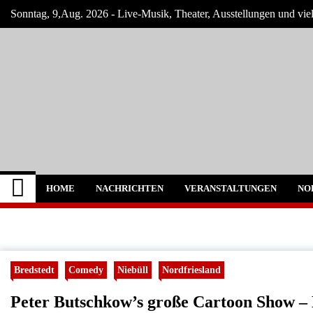
Skip
Sonntag, 9,Aug. 2026 - Live-Musik, Theater, Ausstellungen und vie
to
content
Nordfriesland Onlin
Der Blog mit Nachrichten und Veranstaltun
HOME
NACHRICHTEN
VERANSTALTUNGEN
NO
Bredstedt
Comedy
Niebüll
Nordfriesland
Peter Butschkow’s große Cartoon Show –