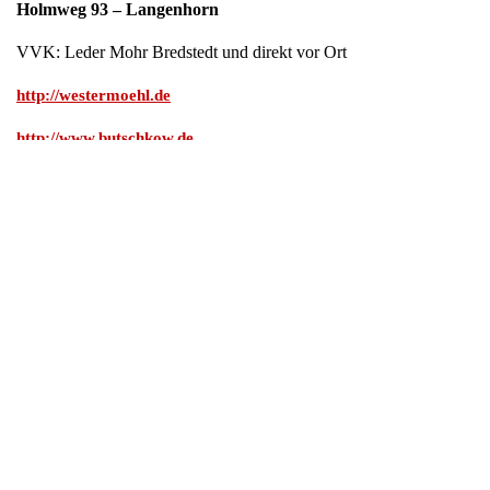
Holmweg 93 – Langenhorn
VVK: Leder Mohr Bredstedt und direkt vor Ort
http://westermoehl.de
http://www.butschkow.de
HOL DIR DIE FLIPBOARD APP! Immer die aktuellsten Neuigkeiten
und auch auf dem PC!
Lade Dir die App jetzt runter!
Das gefällt mir! Da gebe ich doch gleich mal ein Like! Danke!
Nächster Beitrag
Nachrichten
Nordfriesland
Westerland / Sylt