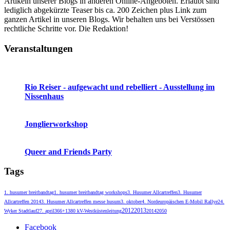
Artikeln unserer Blogs in anderen Online-Angeboten. Erlaubt sind
lediglich abgekürzte Teaser bis ca. 200 Zeichen plus Link zum
ganzen Artikel in unseren Blogs. Wir behalten uns bei Verstössen
rechtliche Schritte vor. Die Redaktion!
Veranstaltungen
24. Mai 2026 - 7. März 2027 - 00:00 Uhr
Nissenhaus
- Husum
Rio Reiser - aufgewacht und rebelliert - Ausstellung im
Nissenhaus
20. August 2026 - 19:00 Uhr
Speicher Husum
- Husum
Jonglierworkshop
23. August 2026 - 18:30 Uhr
Speicher Husum
- Husum
Queer and Friends Party
Tags
1. husumer breitbandtag
1. husumer breitbandtag workshops
3. Husumer Allcartreffen
3. Husumer
Allcartreffen 2014
3. Husumer Allcartreffen messe husum
3. oktober
4. Nordeuropäischen E-Mobil Rallye
24.
2012
2013
Wyker Stadtlauf
27. april
366+1
380 kV-Westküstenleitung
2014
2050
Facebook