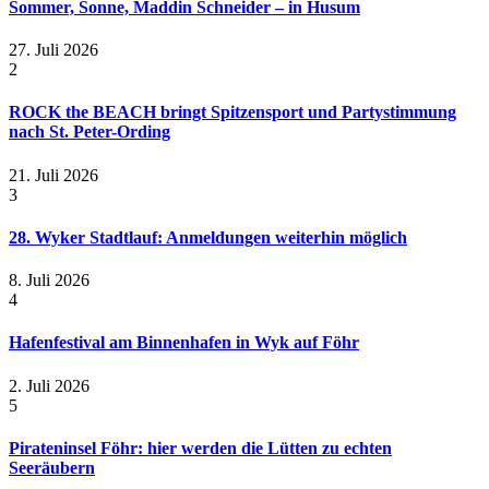
Sommer, Sonne, Maddin Schneider – in Husum
27. Juli 2026
2
ROCK the BEACH bringt Spitzensport und Partystimmung
nach St. Peter-Ording
21. Juli 2026
3
28. Wyker Stadtlauf: Anmeldungen weiterhin möglich
8. Juli 2026
4
Hafenfestival am Binnenhafen in Wyk auf Föhr
2. Juli 2026
5
Pirateninsel Föhr: hier werden die Lütten zu echten
Seeräubern