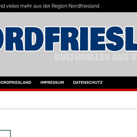
und vieles mehr aus der Region Nordfriesland
ine
ltungen für Nordfriesland und Husum
NORDFRIESLAND
IMPRESSUM
DATENSCHUTZ