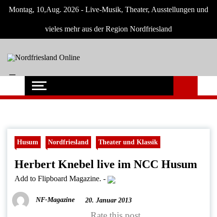
Skip
Montag, 10,Aug. 2026 - Live-Musik, Theater, Ausstellungen und
to
content
vieles mehr aus der Region Nordfriesland
Nordfriesland
Der Blog mit Nachrichten und
Veranstaltungen für Nordfriesland und
Online
Husum
Husum
Nordfriesland
Theater und Klassik
Herbert Knebel live im NCC Husum
Add to Flipboard Magazine.
-
NF-Magazine
20. Januar 2013
Rate this post