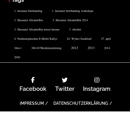
1. husumer breitbandtag
1. husumer breitbandtag workshops
3. Husumer Allcartreffen
3. Husumer Allcartreffen 2014
3. Husumer Allcartreffen messe husum
3. oktober
4. Nordeuropäischen E-Mobil Rallye
24. Wyker Stadtlauf
27. april
2012
2013
366+1
380 kV-Westküstenleitung
2014
2050
Facebook
Twitter
Instagram
IMPRESSUM
DATENSCHUTZERKLÄRUNG
COOKIE-RICHTLINIE
TICKETS
ARCHIV
Copyright All right reserved With Love Theme: