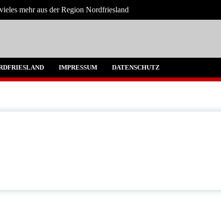
vieles mehr aus der Region Nordfriesland
e
gen für Nordfriesland und Husum
RDFRIESLAND
IMPRESSUM
DATENSCHUTZ