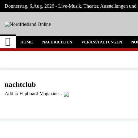
Skip
Donnerstag, 6,Aug. 2026 - Live-Musik, Theater, Ausstellungen und 
to
content
Nordfriesland Onlin
Der Blog mit Nachrichten und Veranstaltun
HOME
NACHRICHTEN
VERANSTALTUNGEN
NO
nachtclub
Add to Flipboard Magazine.
-