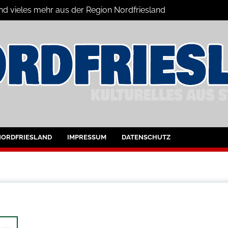
und vieles mehr aus der Region Nordfriesland
ine
ltungen für Nordfriesland und Husum
NORDFRIESLAND
IMPRESSUM
DATENSCHUTZ