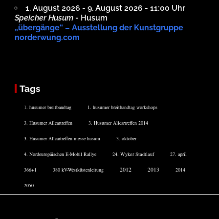
1. August 2026 - 9. August 2026 - 11:00 Uhr
Speicher Husum
- Husum
„übergänge“ – Ausstellung der Kunstgruppe
norderwung.com
Tags
1. husumer breitbandtag
1. husumer breitbandtag workshops
3. Husumer Allcartreffen
3. Husumer Allcartreffen 2014
3. Husumer Allcartreffen messe husum
3. oktober
4. Nordeuropäischen E-Mobil Rallye
24. Wyker Stadtlauf
27. april
2012
2013
366+1
380 kV-Westküstenleitung
2014
2050