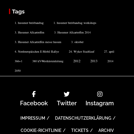
Tags
1. husumer breitbandtag
1. husumer breitbandtag workshops
3. Husumer Allcartreffen
3. Husumer Allcartreffen 2014
3. Husumer Allcartreffen messe husum
3. oktober
4. Nordeuropäischen E-Mobil Rallye
24. Wyker Stadtlauf
27. april
2012
2013
366+1
380 kV-Westküstenleitung
2014
2050
Facebook
Twitter
Instagram
IMPRESSUM
DATENSCHUTZERKLÄRUNG
COOKIE-RICHTLINIE
TICKETS
ARCHIV