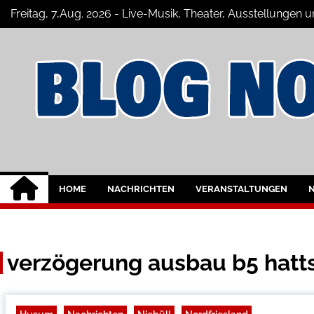
Skip
Freitag, 7,Aug. 2026 - Live-Musik, Theater, Ausstellungen 
to
content
Nordfriesland Onl
Der Blog mit Nachrichten und Veransta
HOME
NACHRICHTEN
VERANSTALTUNGEN
verzögerung ausbau b5 hatt