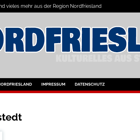
und vieles mehr aus der Region Nordfriesland
ine
ltungen für Nordfriesland und Husum
NORDFRIESLAND
IMPRESSUM
DATENSCHUTZ
stedt