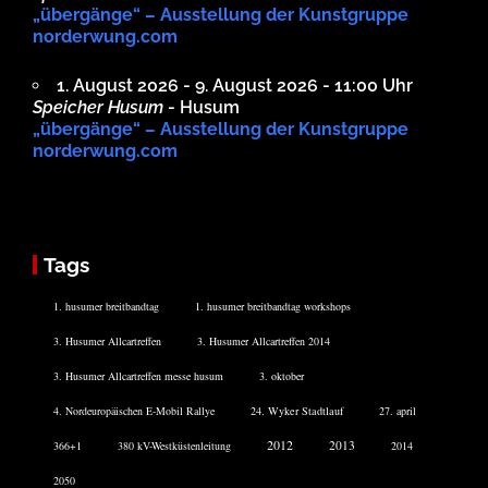
„übergänge“ – Ausstellung der Kunstgruppe
norderwung.com
1. August 2026 - 9. August 2026 - 11:00 Uhr
Speicher Husum
- Husum
„übergänge“ – Ausstellung der Kunstgruppe
norderwung.com
Tags
1. husumer breitbandtag
1. husumer breitbandtag workshops
3. Husumer Allcartreffen
3. Husumer Allcartreffen 2014
3. Husumer Allcartreffen messe husum
3. oktober
4. Nordeuropäischen E-Mobil Rallye
24. Wyker Stadtlauf
27. april
2012
2013
366+1
380 kV-Westküstenleitung
2014
2050