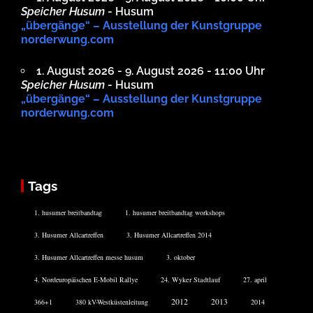
Speicher Husum
- Husum
„übergänge“ – Ausstellung der Kunstgruppe
norderwung.com
1. August 2026 - 9. August 2026 - 11:00 Uhr
Speicher Husum
- Husum
„übergänge“ – Ausstellung der Kunstgruppe
norderwung.com
Tags
1. husumer breitbandtag
1. husumer breitbandtag workshops
3. Husumer Allcartreffen
3. Husumer Allcartreffen 2014
3. Husumer Allcartreffen messe husum
3. oktober
4. Nordeuropäischen E-Mobil Rallye
24. Wyker Stadtlauf
27. april
2012
2013
366+1
380 kV-Westküstenleitung
2014