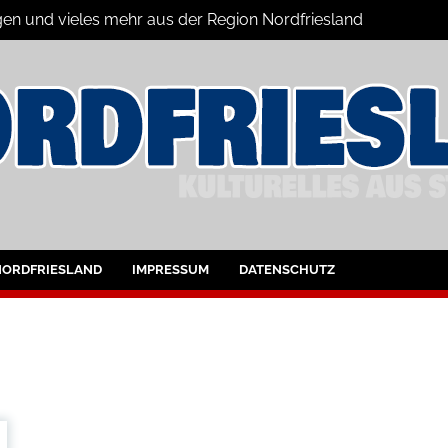
gen und vieles mehr aus der Region Nordfriesland
ine
ltungen für Nordfriesland und Husum
NORDFRIESLAND
IMPRESSUM
DATENSCHUTZ