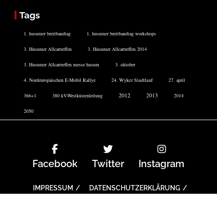
Tags
1. husumer breitbandtag
1. husumer breitbandtag workshops
3. Husumer Allcartreffen
3. Husumer Allcartreffen 2014
3. Husumer Allcartreffen messe husum
3. oktober
4. Nordeuropäischen E-Mobil Rallye
24. Wyker Stadtlauf
27. april
2012
2013
366+1
380 kV-Westküstenleitung
2014
2050
Facebook
Twitter
Instagram
IMPRESSUM
DATENSCHUTZERKLÄRUNG
COOKIE-RICHTLINIE
TICKETS
ARCHIV