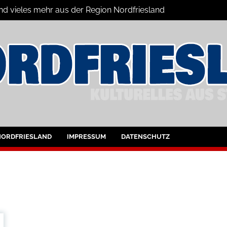
und vieles mehr aus der Region Nordfriesland
ine
ltungen für Nordfriesland und Husum
NORDFRIESLAND
IMPRESSUM
DATENSCHUTZ