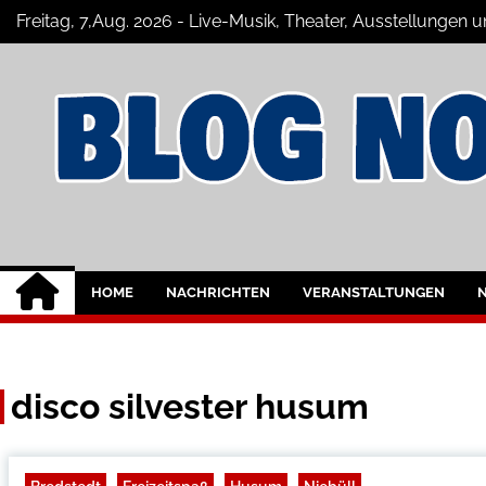
Skip
Freitag, 7,Aug. 2026 - Live-Musik, Theater, Ausstellungen 
to
content
Nordfriesland Onl
Der Blog mit Nachrichten und Veransta
HOME
NACHRICHTEN
VERANSTALTUNGEN
disco silvester husum