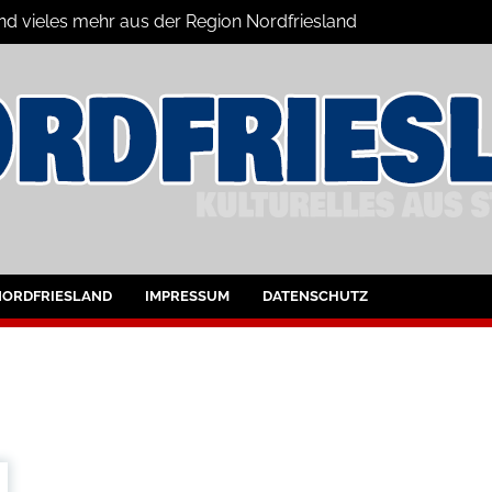
und vieles mehr aus der Region Nordfriesland
ine
ltungen für Nordfriesland und Husum
NORDFRIESLAND
IMPRESSUM
DATENSCHUTZ