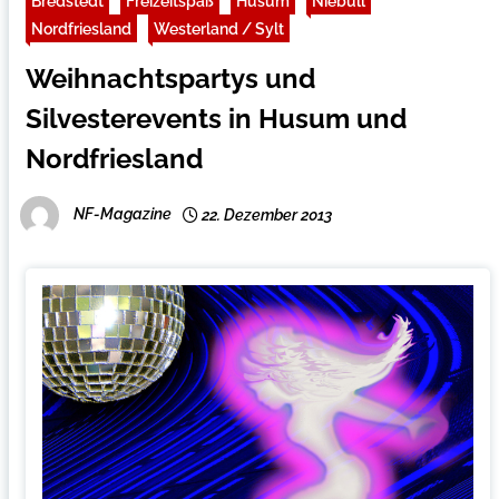
Bredstedt
Freizeitspaß
Husum
Niebüll
Nordfriesland
Westerland / Sylt
Weihnachtspartys und
Silvesterevents in Husum und
Nordfriesland
NF-Magazine
22. Dezember 2013