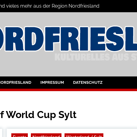
und vieles mehr aus der Region Nordfriesland
ine
ltungen für Nordfriesland und Husum
NORDFRIESLAND
IMPRESSUM
DATENSCHUTZ
f World Cup Sylt