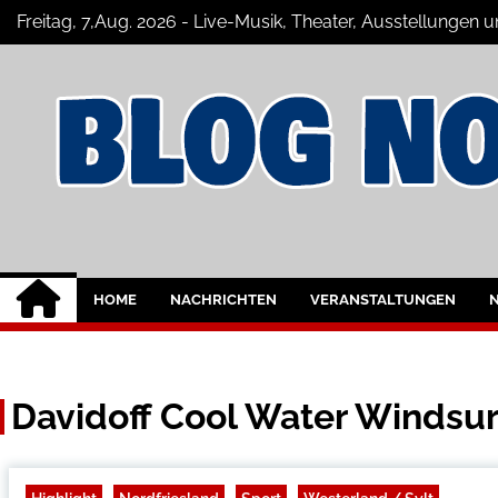
Skip
Freitag, 7,Aug. 2026 - Live-Musik, Theater, Ausstellungen 
to
content
Nordfriesland Onl
Der Blog mit Nachrichten und Veransta
HOME
NACHRICHTEN
VERANSTALTUNGEN
Davidoff Cool Water Windsur