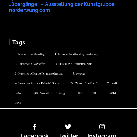
„übergänge“ – Ausstellung der Kunstgruppe
norderwung.com
Tags
1. husumer breitbandtag
1. husumer breitbandtag workshops
3. Husumer Allcartreffen
3. Husumer Allcartreffen 2014
3. Husumer Allcartreffen messe husum
3. oktober
4. Nordeuropäischen E-Mobil Rallye
24. Wyker Stadtlauf
27. april
2012
2013
366+1
380 kV-Westküstenleitung
2014
2050
Facebook
Twitter
Instagram