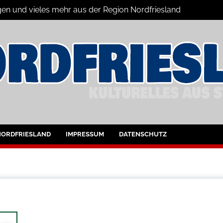
gen und vieles mehr aus der Region Nordfriesland
ine
ltungen für Nordfriesland und Husum
NORDFRIESLAND
IMPRESSUM
DATENSCHUTZ