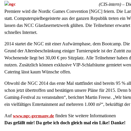
(CIS-intern) –
Di
Premiere wird die Nordic Games Convention [NGC] feiern. Die La
statt. Computerspielbegeisterte aus der ganzen Republik treten ein
lassen das NCC Glasfasernetzwerk glühen. Die Teilnehmer erwartet 
schnelles Internet.
2014 startet die NGC mit einer Aufwärmphase, dem Bootcamp. Die di
Grund der Altersbeschränkung einiger Turnierspiele ist der Zutritt zu
Wochenende liegt bei 30,00 € pro Sitzplatz. Alle Teilnehmer haben
nutzen. Zusätzlich können exklusive VIP-Schlafräume gemietet werd
Catering lässt kaum Wünsche offen.
Obwohl die NGC 2014 das erste Mal stattfindet sind bereits 95 % a
schon jetzt übertroffen und bestätigen unsere Pläne für 2015. Denn
Gaming-Festival zu veranstalten“, berichtet Martin Freese. „Wir biet
ein vielfältiges Entertainment auf mehreren 1.000 m²“, bekräftigt de
Auf
finden Sie weitere Informationen
www.ngc-germany.de
Das gefällt mir! Da gebe ich doch gleich mal ein Like! Danke!