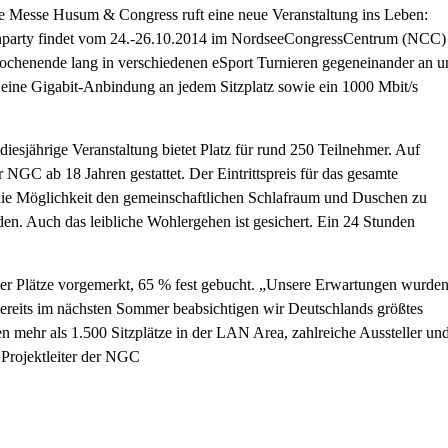
e Messe Husum & Congress ruft eine neue Veranstaltung ins Leben:
nparty findet vom 24.-26.10.2014 im NordseeCongressCentrum (NCC)
 Wochenende lang in verschiedenen eSport Turnieren gegeneinander an u
eine Gigabit-Anbindung an jedem Sitzplatz sowie ein 1000 Mbit/s
esjährige Veranstaltung bietet Platz für rund 250 Teilnehmer. Auf
r NGC ab 18 Jahren gestattet. Der Eintrittspreis für das gesamte
 die Möglichkeit den gemeinschaftlichen Schlafraum und Duschen zu
en. Auch das leibliche Wohlergehen ist gesichert. Ein 24 Stunden
ller Plätze vorgemerkt, 65 % fest gebucht. „Unsere Erwartungen wurde
 bereits im nächsten Sommer beabsichtigen wir Deutschlands größtes
en mehr als 1.500 Sitzplätze in der LAN Area, zahlreiche Aussteller un
r Projektleiter der NGC