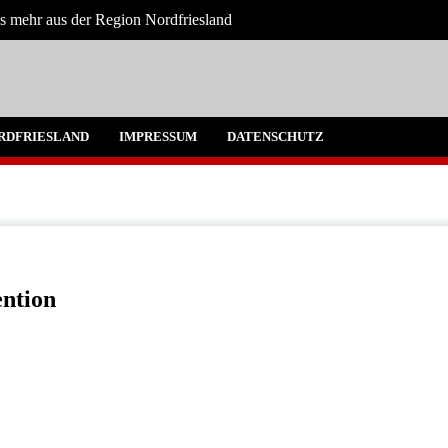
es mehr aus der Region Nordfriesland
e
gen für Nordfriesland und Husum
RDFRIESLAND
IMPRESSUM
DATENSCHUTZ
ntion