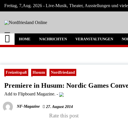
Skip
Freitag, 7,Aug. 2026 - Live-Musik, Theater, Ausstellungen und viel
to
content
Nordfriesland Onlin
Der Blog mit Nachrichten und Veranstaltun
HOME
NACHRICHTEN
VERANSTALTUNGEN
NO
Freizeitspaß
Husum
Nordfriesland
Premiere in Husum: Nordic Games Conve
Add to Flipboard Magazine.
-
NF-Magazine
27. August 2014
Rate this post