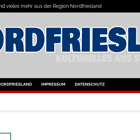
und vieles mehr aus der Region Nordfriesland
ine
ltungen für Nordfriesland und Husum
NORDFRIESLAND
IMPRESSUM
DATENSCHUTZ