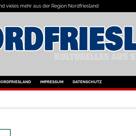
und vieles mehr aus der Region Nordfriesland
ine
ltungen für Nordfriesland und Husum
NORDFRIESLAND
IMPRESSUM
DATENSCHUTZ