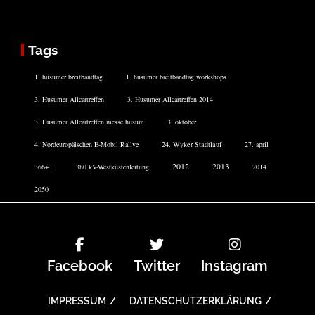
Tags
1. husumer breitbandtag
1. husumer breitbandtag workshops
3. Husumer Allcartreffen
3. Husumer Allcartreffen 2014
3. Husumer Allcartreffen messe husum
3. oktober
4. Nordeuropäischen E-Mobil Rallye
24. Wyker Stadtlauf
27. april
2012
2013
366+1
380 kV-Westküstenleitung
2014
2050
Facebook
Twitter
Instagram
IMPRESSUM
DATENSCHUTZERKLÄRUNG